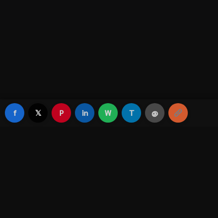
f
𝕏
P
in
W
T
@
ทำไมต้องเลือกเรา
บริการระดับพรีเมียมที่คุณไว้วางใจ