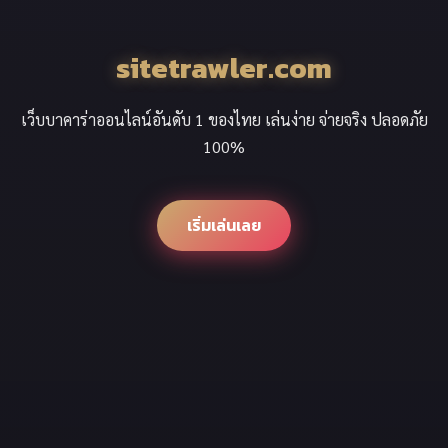
sitetrawler.com
เว็บบาคาร่าออนไลน์อันดับ 1 ของไทย เล่นง่าย จ่ายจริง ปลอดภัย
100%
เริ่มเล่นเลย