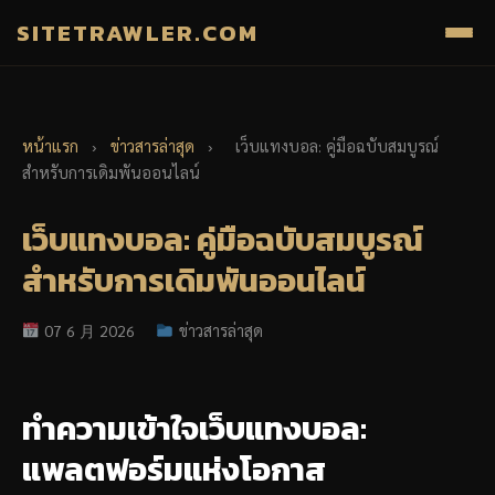
SITETRAWLER.COM
หน้าแรก
›
ข่าวสารล่าสุด
›
เว็บแทงบอล: คู่มือฉบับสมบูรณ์
สำหรับการเดิมพันออนไลน์
เว็บแทงบอล: คู่มือฉบับสมบูรณ์
สำหรับการเดิมพันออนไลน์
07 6 月 2026
ข่าวสารล่าสุด
ทำความเข้าใจเว็บแทงบอล:
แพลตฟอร์มแห่งโอกาส