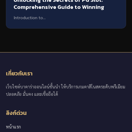
Comprehensive Guide to Winning
Introduction to...
เกี่ยวกับเรา
เว็บไซต์บาคาร่าออนไลน์ชั้นนำ ให้บริการเกมคาสิโนสดระดับพรีเมียม
ปลอดภัย มั่นคง และเชื่อถือได้
ลิงก์ด่วน
หน้าแรก