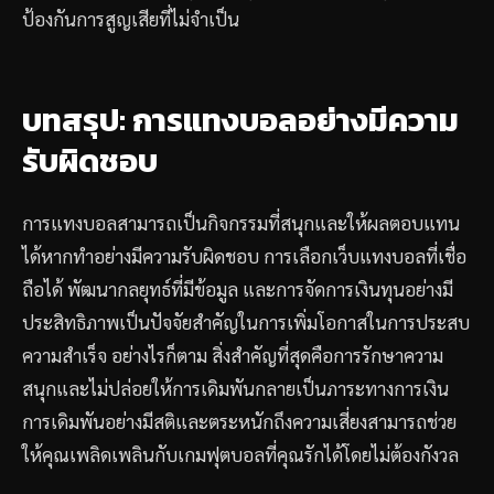
ป้องกันการสูญเสียที่ไม่จำเป็น
บทสรุป: การแทงบอลอย่างมีความ
รับผิดชอบ
การแทงบอลสามารถเป็นกิจกรรมที่สนุกและให้ผลตอบแทน
ได้หากทำอย่างมีความรับผิดชอบ การเลือกเว็บแทงบอลที่เชื่อ
ถือได้ พัฒนากลยุทธ์ที่มีข้อมูล และการจัดการเงินทุนอย่างมี
ประสิทธิภาพเป็นปัจจัยสำคัญในการเพิ่มโอกาสในการประสบ
ความสำเร็จ อย่างไรก็ตาม สิ่งสำคัญที่สุดคือการรักษาความ
สนุกและไม่ปล่อยให้การเดิมพันกลายเป็นภาระทางการเงิน
การเดิมพันอย่างมีสติและตระหนักถึงความเสี่ยงสามารถช่วย
ให้คุณเพลิดเพลินกับเกมฟุตบอลที่คุณรักได้โดยไม่ต้องกังวล