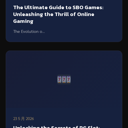
The Ultimate Guide to SBO Games:
Unleashing the Thrill of Online
Gaming
The Evolution o...
23 5 月 2026
Unlocking the Secrets of PG Slot: