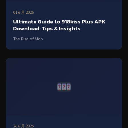
01 6 月 2026
Ultimate Guide to 918kiss Plus APK
Download: Tips & Insights
The Rise of Mob...
26 6 月 2026