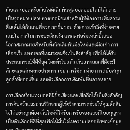
เว็บแทงบอลหรือเว็บไซต์เดิมพันฟุตบอลออนไลน์ได้กลาย
เป็นจุดหมายปลายทางยอดนิยมสำหรับผู้ที่ต้องการเพิ่มความ
ตื่นเต้นให้กับเกมที่พวกเขาชื่นชอบ ด้วยการเข้าถึงที่ง่ายดาย
และโอกาสในการชนะเงินจริง แพลตฟอร์มเหล่านี้เสนอ
โอกาสมากมายสำหรับทั้งนักเดิมพันมือใหม่และมือเก๋า การ
เลือกเว็บแทงบอลที่เหมาะสมจึงเป็นสิ่งสำคัญเพื่อให้ได้รับ
ประสบการณ์ที่ดีที่สุด โดยทั่วไปแล้ว เว็บแทงบอลที่ดีจะมี
ลักษณะเด่นหลายประการ เช่น การใช้งานง่าย การสนับสนุน
ลูกค้าที่ยอดเยี่ยม และตัวเลือกการเดิมพันที่หลากหลาย
การเลือกเว็บแทงบอลที่มีชื่อเสียงและเชื่อถือได้เป็นสิ่งสำคัญ
การค้นคว้าและอ่านรีวิวจากผู้ใช้จริงสามารถช่วยให้คุณตัดสิน
ใจได้อย่างถูกต้อง เว็บไซต์ที่ได้รับการรับรองและมีใบอนุญาต
เป็นตัวเลือกที่ดีที่สุดเพื่อให้มั่นใจในความปลอดภัยของข้อมูล
และเงินทุนของคุณ