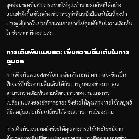
จุดอ่อนของทีมสามารถช่วยให้คุณทำนายผลลัพธ์ได้อย่าง
แม่นยำยิ่งขึ้น ตัวอย่างเช่น การรู้ว่าทีมหนึ่งมีแนวโน้มที่จะทำ
ประตูได้มากในช่วงท้ายเกมอาจช่วยให้คุณตัดสินใจวางเดิมพัน
ในช่วงเวลาที่เหมาะสม
การเดิมพันแบบสด: เพิ่มความตื่นเต้นในการ
ดูบอล
การเดิมพันแบบสดหรือการเดิมพันระหว่างการแข่งขันเป็น
ฟีเจอร์ที่เพิ่มความตื่นเต้นให้กับการดูบอลอย่างมาก คุณ
สามารถวางเดิมพันตามพัฒนาการของเกมและการ
เปลี่ยนแปลงของอัตราต่อรอง ซึ่งช่วยให้คุณสามารถใช้กลยุทธ์
ที่ยืดหยุ่นและปรับเปลี่ยนได้ตามสถานการณ์ของเกม
การเดิมพันแบบสดยังช่วยให้คุณสามารถใช้ประโยชน์จาก
อัตราต่อรองที่เปลี่ยนแปลงตลอดเวลา การติดตามเกมอย่าง