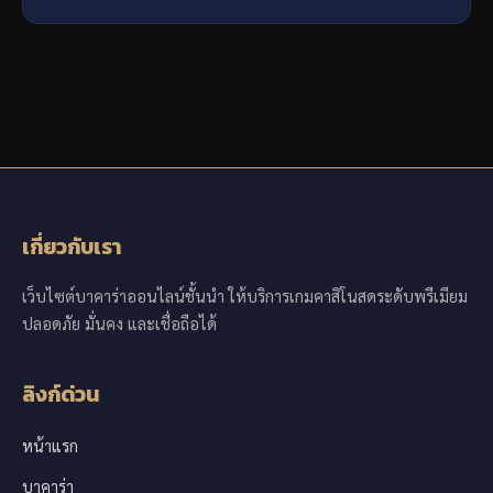
เกี่ยวกับเรา
เว็บไซต์บาคาร่าออนไลน์ชั้นนำ ให้บริการเกมคาสิโนสดระดับพรีเมียม
ปลอดภัย มั่นคง และเชื่อถือได้
ลิงก์ด่วน
หน้าแรก
บาคาร่า