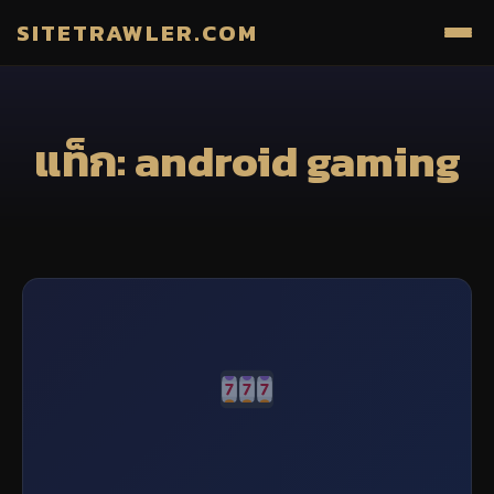
SITETRAWLER.COM
แท็ก: android gaming