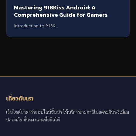
Mastering 918Kiss Android: A
Comprehensive Guide for Gamers
Introduction to 918K...
เกี่ยวกับเรา
เว็บไซต์บาคาร่าออนไลน์ชั้นนำ ให้บริการเกมคาสิโนสดระดับพรีเมียม
ปลอดภัย มั่นคง และเชื่อถือได้