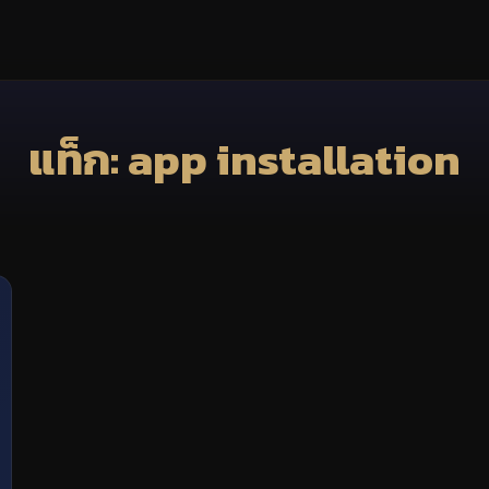
แท็ก: app installation