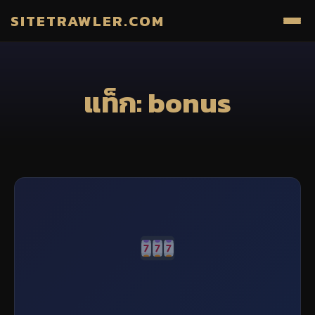
SITETRAWLER.COM
แท็ก: bonus