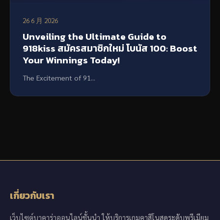
26 6 月 2026
Unveiling the Ultimate Guide to
918kiss สมัครสมาชิกใหม่ โบนัส 100: Boost
Your Winnings Today!
The Excitement of 91...
เกี่ยวกับเรา
เว็บไซต์บาคาร่าออนไลน์ชั้นนำ ให้บริการเกมคาสิโนสดระดับพรีเมียม