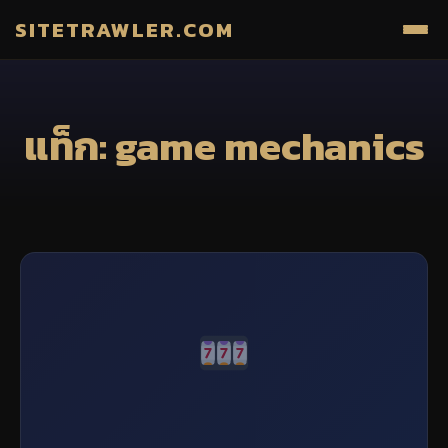
SITETRAWLER.COM
แท็ก: game mechanics