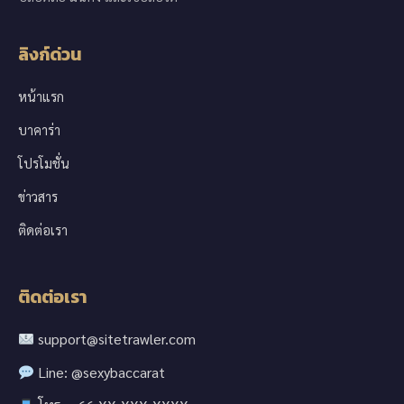
ลิงก์ด่วน
หน้าแรก
บาคาร่า
โปรโมชั่น
ข่าวสาร
ติดต่อเรา
ติดต่อเรา
support@sitetrawler.com
Line: @sexybaccarat