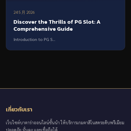
24 5 月 2026
Discover the Thrills of PG Slot: A
Comprehensive Guide
Introduction to PG S...
เกี่ยวกับเรา
เว็บไซต์บาคาร่าออนไลน์ชั้นนำ ให้บริการเกมคาสิโนสดระดับพรีเมียม
ปลอดภัย มั่นคง และเชื่อถือได้