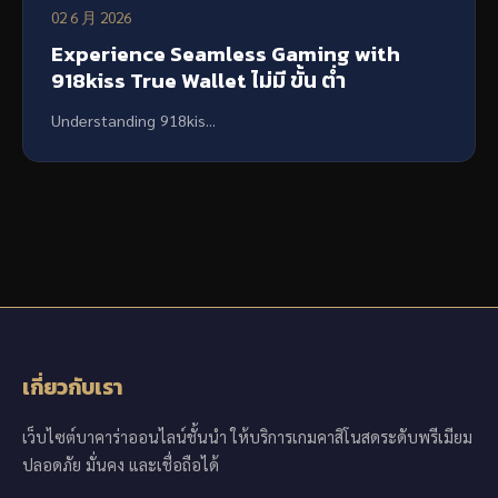
02 6 月 2026
Experience Seamless Gaming with
918kiss True Wallet ไม่มี ขั้น ตํ่า
Understanding 918kis...
เกี่ยวกับเรา
เว็บไซต์บาคาร่าออนไลน์ชั้นนำ ให้บริการเกมคาสิโนสดระดับพรีเมียม
ปลอดภัย มั่นคง และเชื่อถือได้