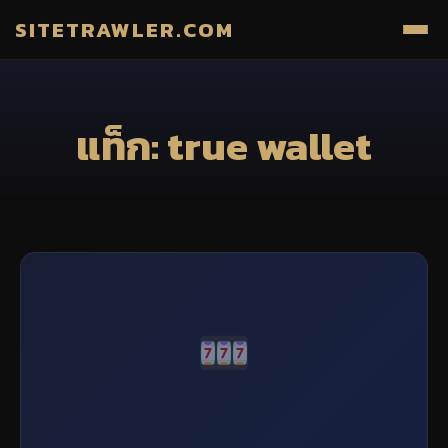
SITETRAWLER.COM
แท็ก: true wallet