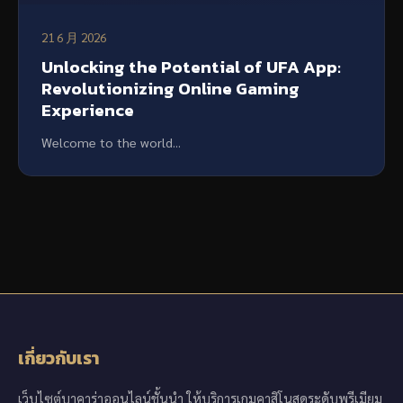
21 6 月 2026
Unlocking the Potential of UFA App:
Revolutionizing Online Gaming
Experience
Welcome to the world...
เกี่ยวกับเรา
เว็บไซต์บาคาร่าออนไลน์ชั้นนำ ให้บริการเกมคาสิโนสดระดับพรีเมียม