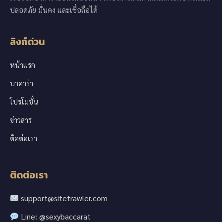
ปลอดภัย มั่นคง และเชื่อถือได้
ลิงก์ด่วน
หน้าแรก
บาคาร่า
โปรโมชั่น
ข่าวสาร
ติดต่อเรา
ติดต่อเรา
support@sitetrawler.com
Line: @sexybaccarat