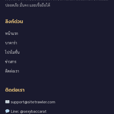
ปลอดภัย มั่นคง และเชื่อถือได้
ลิงก์ด่วน
หน้าแรก
บาคาร่า
โปรโมชั่น
ข่าวสาร
ติดต่อเรา
ติดต่อเรา
support@sitetrawler.com
Line: @sexybaccarat