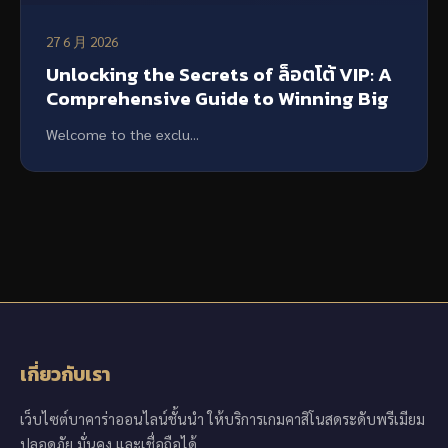
27 6 月 2026
Unlocking the Secrets of ล็อตโต้ VIP: A
Comprehensive Guide to Winning Big
Welcome to the exclu...
เกี่ยวกับเรา
เว็บไซต์บาคาร่าออนไลน์ชั้นนำ ให้บริการเกมคาสิโนสดระดับพรีเมียม
ปลอดภัย มั่นคง และเชื่อถือได้