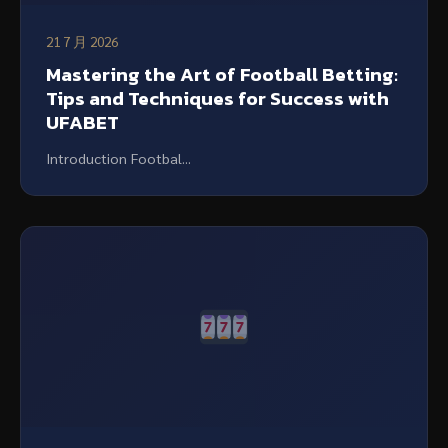
21 7 月 2026
Mastering the Art of Football Betting:
Tips and Techniques for Success with
UFABET
Introduction Footbal...